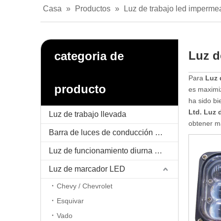
Casa
»
Productos
»
Luz de trabajo led imperme
Luz d
categoria de
Para
Luz 
producto
es maximiz
ha sido b
Ltd.
Luz 
Luz de trabajo llevada
obtener m
Barra de luces de conducción LED
Luz de funcionamiento diurna LED / DRL
Luz de marcador LED
Chevy / Chevrolet
Esquivar
Vado