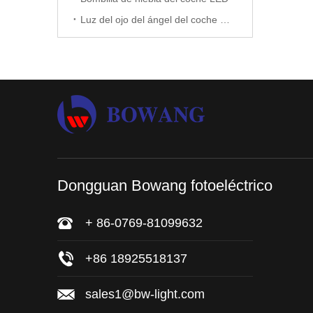
Luz del ojo del ángel del coche LED
Dongguan Bowang fotoeléctrico
+ 86-0769-81099632
+86 18925518137
sales1@bw-light.com