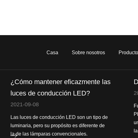
Casa
Sobre nosotros
Product
¿Cómo mantener eficazmente las
D
luces de conducción LED?
2
2021-09-08
F
P
Las luces de conducción LED son un tipo de
u
luminaria, pero su propósito es diferente de
la
la de las lámparas convencionales.