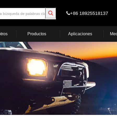
+86 18925518137

tros
Productos
Aplicaciones
Med