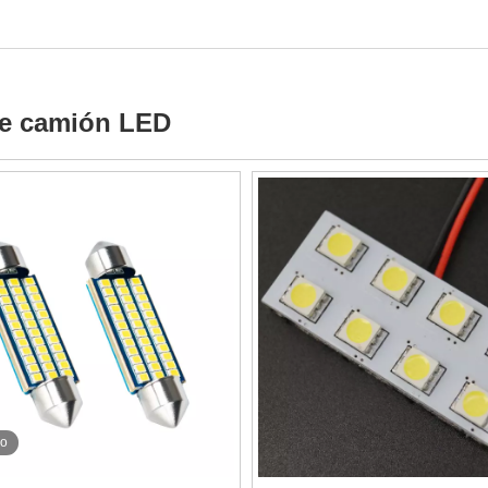
e camión LED
eo