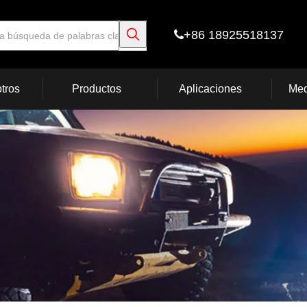
+86 18925518137

tros
Productos
Aplicaciones
Med