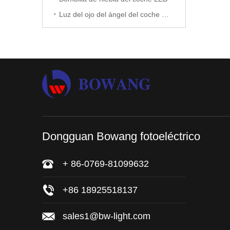
Luz del ojo del ángel del coche LED
Dongguan Bowang fotoeléctrico
+ 86-0769-81099632
+86 18925518137
sales1@bw-light.com