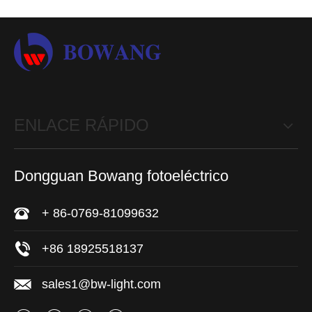
ENLACE RÁPIDO
Dongguan Bowang fotoeléctrico
+ 86-0769-81099632
+86 18925518137
sales1@bw-light.com