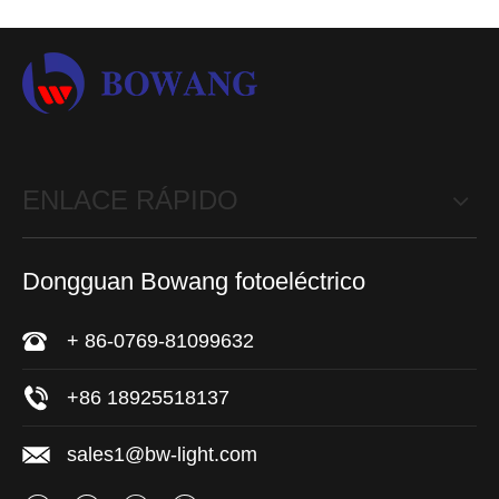
ENLACE RÁPIDO
Dongguan Bowang fotoeléctrico
+ 86-0769-81099632
+86 18925518137
sales1@bw-light.com