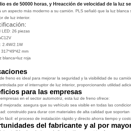
io es de 50000 horas, y H
reacción de velocidad de la luz s
 un aspecto más moderno a su camión. PLS señaló que la luz blanca so
or de luz interior.
ificación:
 LED: 26 piezas
 AC12V
a: 2.4W/2.1W
 317*49*42 mm
uz blanca+luz roja
caciones
 de freno es ideal para mejorar la seguridad y la visibilidad de su cam
ntrolada por el interruptor de luz interior, proporcionando utilidad adici
ficios para las empresas
 empresas en el sector automotriz, esta luz de freno ofrece:
dad mejorada: asegura que su vehículo sea visible en todas las condicio
dad: construido para durar con materiales de alta calidad que soportan 
ión fácil: el proceso de instalación rápido y directo ahorra tiempo y co
tunidades del fabricante y al por mayo