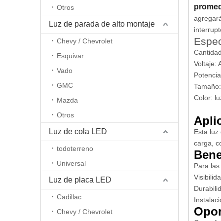
promed
Otros
agregará
Luz de parada de alto montaje
interrupt
Espec
Chevy / Chevrolet
Cantidad
Esquivar
Voltaje:
Vado
Potenci
GMC
Tamaño:
Color: l
Mazda
Otros
Apli
Luz de cola LED
Esta luz
carga, co
todoterreno
Bene
Universal
Para las
Visibili
Luz de placa LED
Durabili
Cadillac
Instalac
Opor
Chevy / Chevrolet