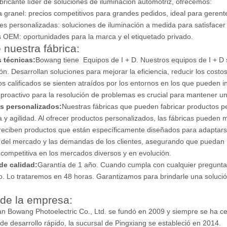
ricante líder de soluciones de iluminación automotriz, ofrecemos:
a granel: precios competitivos para grandes pedidos, ideal para gerente
es personalizadas: soluciones de iluminación a medida para satisfacer
s OEM: oportunidades para la marca y el etiquetado privado.
 nuestra fábrica:
s técnicas:
Bowang tiene Equipos de I + D. Nuestros equipos de I + D s
ión. Desarrollan soluciones para mejorar la eficiencia, reducir los costo
os calificados se sienten atraídos por los entornos en los que pueden in
proactivo para la resolución de problemas es crucial para mantener u
os personalizados:
Nuestras fábricas que pueden fabricar productos pe
 y agilidad. Al ofrecer productos personalizados, las fábricas pueden mej
 reciben productos que están específicamente diseñados para adaptars
del mercado y las demandas de los clientes, asegurando que puedan
 competitiva en los mercados diversos y en evolución.
de calidad:
Garantía de 1 año. Cuando cumpla con cualquier pregunta 
 Lo trataremos en 48 horas. Garantizamos para brindarle una solución
l de la empresa:
 Bowang Photoelectric Co., Ltd. se fundó en 2009 y siempre se ha ce
de desarrollo rápido, la sucursal de Pingxiang se estableció en 2014.