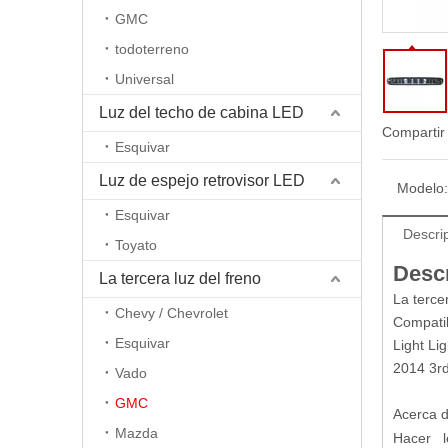
GMC
todoterreno
Universal
Luz del techo de cabina LED
Compartir
Esquivar
Luz de espejo retrovisor LED
Modelo:
Esquivar
Descri
Toyato
Descr
La tercera luz del freno
La terce
Chevy / Chevrolet
Compati
Esquivar
Light Li
2014 3rd
Vado
GMC
Acerca d
Mazda
Hacer le