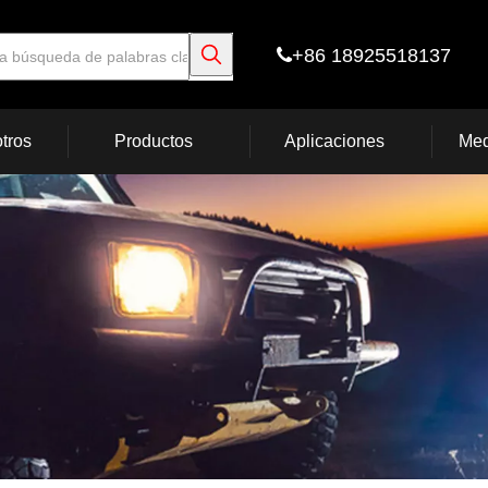
+86 18925518137

tros
Productos
Aplicaciones
Med