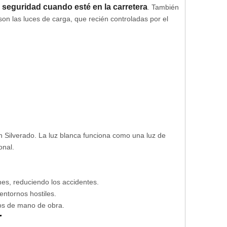
e seguridad cuando esté en la carretera
. También
n las luces de carga, que recién controladas por el
ión Silverado. La luz blanca funciona como una luz de
onal.
nes, reduciendo los accidentes.
entornos hostiles.
stos de mano de obra.
r