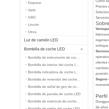
Como fab
Esquivar
Precios 
Vado
Solucion
GMC
Servicio
Sobre
Lincoln
Ventaja
Otros
fabricac
Luz de camión LED
ingenier
enfoque 
Bombilla de coche LED
Servici
operativa
Bombilla de instrumento de coche LED
clientes
Bombilla de interior del coche LED
cambios 
Bombilla indicadora de coche LED
posición
Seguro 
Bombilla de reversión del coche LED
momento.
Bombilla de señal de giro de coche LED
Bombilla de parada de coche LED
Perfi
Bombilla de matrícula de coche LED
Dongguan
de años 
Bombilla de niebla del coche LED