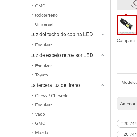
GMC
todoterreno
Universal
Luz del techo de cabina LED
Compartir
Esquivar
Luz de espejo retrovisor LED
Esquivar
Toyato
Modelo:
La tercera luz del freno
Chevy / Chevrolet
Anterior
Esquivar
Vado
GMC
T20 744
Mazda
T20 744