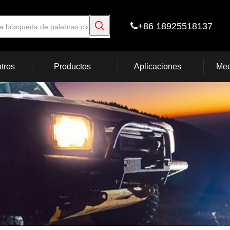
+86 18925518137

tros
Productos
Aplicaciones
Med