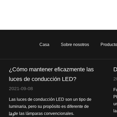
Casa
Sobre nosotros
Product
¿Cómo mantener eficazmente las
D
luces de conducción LED?
2
2021-09-08
F
P
Las luces de conducción LED son un tipo de
u
luminaria, pero su propósito es diferente de
la
la de las lámparas convencionales.