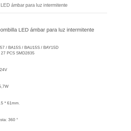
LED ámbar para luz intermitente
ombilla LED ámbar para luz intermitente
157 / BA15S / BAU15S / BAY15D
z: 27 PCS SMD2835
-24V
5,7W
.5 * 61mm.
ista: 360 °