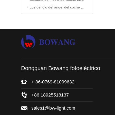
Luz del ojo del ángel del coche LED
Dongguan Bowang fotoeléctrico
+ 86-0769-81099632
+86 18925518137
sales1@bw-light.com