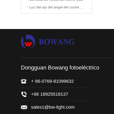
Luz del ojo del ángel del coche LED
Dongguan Bowang fotoeléctrico
+ 86-0769-81099632
+86 18925518137
sales1@bw-light.com