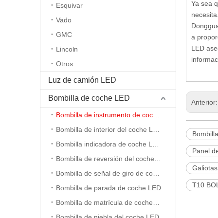
Ya sea q
Esquivar
necesita
Vado
Dongguan
GMC
a propor
LED aseg
Lincoln
informac
Otros
Luz de camión LED
Bombilla de coche LED
Anterior
Bombilla de instrumento de coche LED
Bombilla de interior del coche LED
Bombill
Bombilla indicadora de coche LED
Panel d
Bombilla de reversión del coche LED
Galiota
Bombilla de señal de giro de coche LED
T10 BO
Bombilla de parada de coche LED
Bombilla de matrícula de coche LED
Bombilla de niebla del coche LED