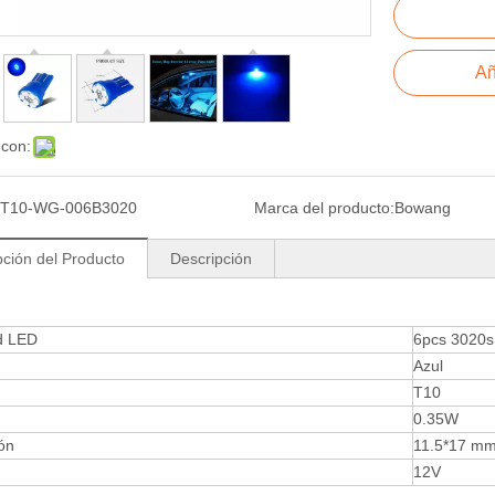
Añ
 con:
T10-WG-006B3020
Marca del producto:
Bowang
pción del Producto
Descripción
d LED
6pcs 3020
Azul
T10
0.35W
ón
11.5*17 m
12V