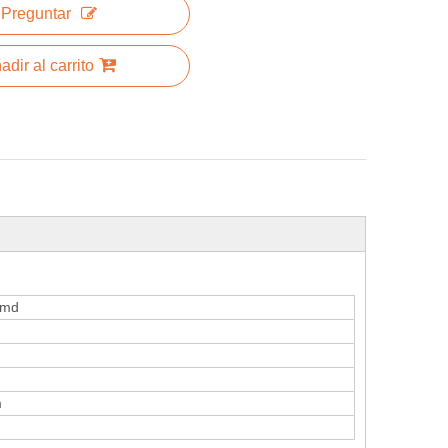
Preguntar
adir al carrito
smd
m