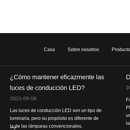
Casa
Sobre nosotros
Product
¿Cómo mantener eficazmente las
D
luces de conducción LED?
2
2021-09-08
F
P
Las luces de conducción LED son un tipo de
u
luminaria, pero su propósito es diferente de
la
la de las lámparas convencionales.