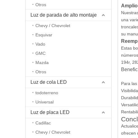
Otros
Amplio
Nuestras
Luz de parada de alto montaje
una vari
Chevy / Chevrolet
troncale
su manua
Esquivar
Reempl
Vado
Estas bo
GMC
números 
194r, 28
Mazda
Benefic
Otros
Luz de cola LED
Para las
Visibilid
todoterreno
Durabili
Universal
Versatil
Rentabil
Luz de placa LED
Concl
Cadillac
Actualic
Chevy / Chevrolet
ofrecen 