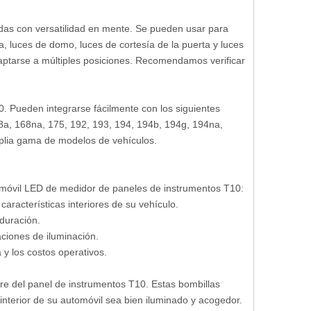
das con versatilidad en mente. Se pueden usar para
a, luces de domo, luces de cortesía de la puerta y luces
aptarse a múltiples posiciones. Recomendamos verificar
0. Pueden integrarse fácilmente con los siguientes
a, 168na, 175, 192, 193, 194, 194b, 194g, 194na,
mplia gama de modelos de vehículos.
tomóvil LED de medidor de paneles de instrumentos T10:
 características interiores de su vehículo.
duración.
ciones de iluminación.
y los costos operativos.
ibre del panel de instrumentos T10. Estas bombillas
interior de su automóvil sea bien iluminado y acogedor.