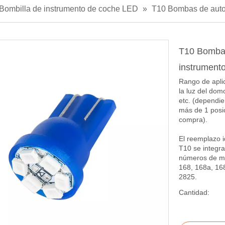
Bombilla de instrumento de coche LED
»
T10 Bombas de autom
T10 Bombas
instrument
Rango de aplic
la luz del domo
etc. (dependie
más de 1 posic
compra).
El reemplazo i
T10 se integra
números de mo
168, 168a, 16
2825.
Cantidad: