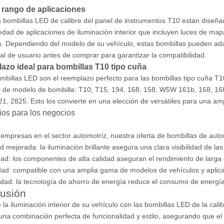
 rango de aplicaciones
 bombillas LED de calibre del panel de instrumentos T10 están diseña
edad de aplicaciones de iluminación interior que incluyen luces de map
s. Dependiendo del modelo de su vehículo, estas bombillas pueden ad
l de usuario antes de comprar para garantizar la compatibilidad.
azo ideal para bombillas T10 tipo cuña
mbillas LED son el reemplazo perfecto para las bombillas tipo cuña T1
de modelo de bombilla: T10, T15, 194, 168, 158, W5W 161b, 168, 168
21, 2825. Esto los convierte en una elección de versátiles para una a
ios para los negocios
 empresas en el sector automotriz, nuestra oferta de bombillas de au
ad mejorada: la iluminación brillante asegura una clara visibilidad de las
dad: los componentes de alta calidad aseguran el rendimiento de larga 
idad: compatible con una amplia gama de modelos de vehículos y aplica
idad: la tecnología de ahorro de energía reduce el consumo de energía 
usión
e la iluminación interior de su vehículo con las bombillas LED de la cal
una combinación perfecta de funcionalidad y estilo, asegurando que el 