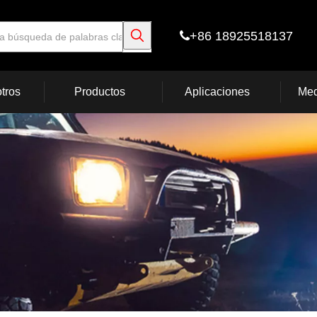
+86 18925518137

tros
Productos
Aplicaciones
Med