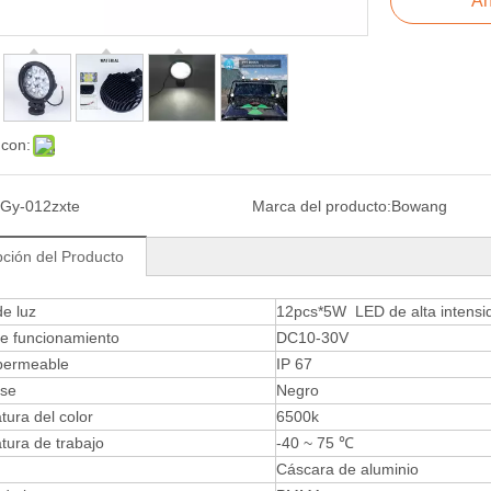
Añ
 con:
Gy-012zxte
Marca del producto:
Bowang
pción del Producto
e luz
12pcs*5W LED de alta int
de funcionamiento
DC10-30V
permeable
IP 67
ase
Negro
ura del color
6500k
tura de trabajo
-40 ~ 75 ℃
Cáscara de aluminio