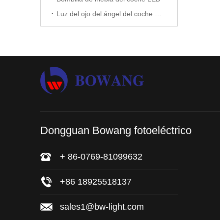
Luz del ojo del ángel del coche LED
Dongguan Bowang fotoeléctrico
+ 86-0769-81099632
+86 18925518137
sales1@bw-light.com