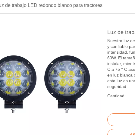
uz de trabajo LED redondo blanco para tractores
Luz de tra
Nuestra luz de
y confiable pa
intensidad, f
60W. El tamañ
instalar, mien
C a 75 ° C ase
en luz blanca 
esta luz es un
seguridad.
Cantidad: