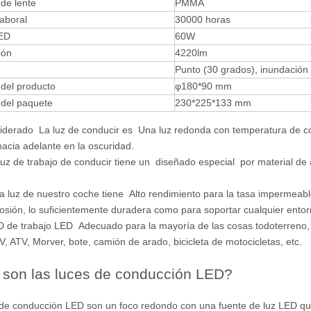
 de lente
PMMA
laboral
30000 horas
ED
60W
ión
4220lm
Punto (30 grados), inundaci
del producto
φ180*90 mm
del paquete
230*225*133 mm
liderado La luz de conducir es Una luz redonda con temperatura de col
acia adelante en la oscuridad.
uz de trabajo de conducir tiene un diseñado especial por material de al
la luz de nuestro coche tiene Alto rendimiento para la tasa impermeab
losión, lo suficientemente duradera como para soportar cualquier entor
 de trabajo LED Adecuado para la mayoría de las cosas todoterreno, re
, ATV, Morver, bote, camión de arado, bicicleta de motocicletas, etc.
son las luces de conducción LED?
 de conducción LED
son un foco redondo con una fuente de luz LED qu