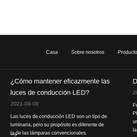
Casa
Sobre nosotros
Product
¿Cómo mantener eficazmente las
D
luces de conducción LED?
2
2021-09-08
F
P
Las luces de conducción LED son un tipo de
u
luminaria, pero su propósito es diferente de
la
la de las lámparas convencionales.