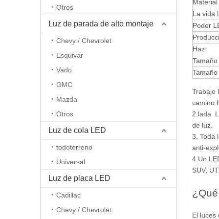
Material
Otros
La vida 
Luz de parada de alto montaje
Poder L
Producc
Chevy / Chevrolet
Haz
Esquivar
Tamaño 
Vado
Tamaño 
GMC
Trabajo 
Mazda
camino h
Otros
2.lada L
de luz.
Luz de cola LED
3. Toda 
todoterreno
anti-exp
4.Un LED
Universal
SUV, UTV
Luz de placa LED
¿Qué 
Cadillac
Chevy / Chevrolet
El
luces