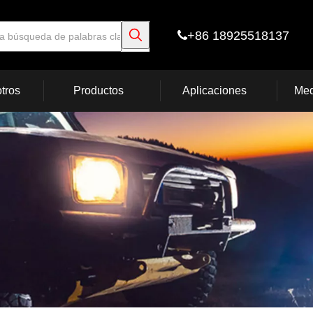
+86 18925518137

tros
Productos
Aplicaciones
Med