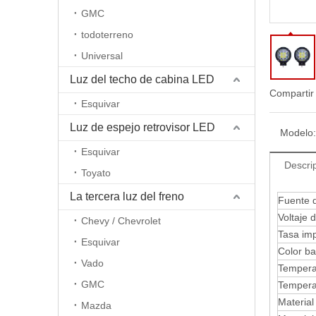
GMC
todoterreno
Universal
Luz del techo de cabina LED
Compartir
Esquivar
Luz de espejo retrovisor LED
Modelo:
Esquivar
Descri
Toyato
La tercera luz del freno
Fuente d
Voltaje 
Chevy / Chevrolet
Tasa im
Esquivar
Color b
Vado
Temperat
GMC
Tempera
Material
Mazda