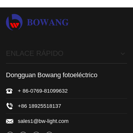
ENLACE RÁPIDO
Dongguan Bowang fotoeléctrico
+ 86-0769-81099632
+86 18925518137
sales1@bw-light.com