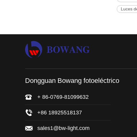
Luces d
Dongguan Bowang fotoeléctrico
+ 86-0769-81099632
+86 18925518137
sales1@bw-light.com