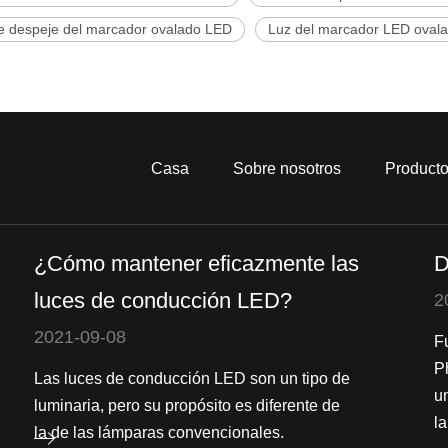
e despeje del marcador ovalado LED
Luz del marcador LED oval
Casa
Sobre nosotros
Product
¿Cómo mantener eficazmente las
D
luces de conducción LED?
2
2021-09-08
F
P
Las luces de conducción LED son un tipo de
u
luminaria, pero su propósito es diferente de
la
la de las lámparas convencionales.