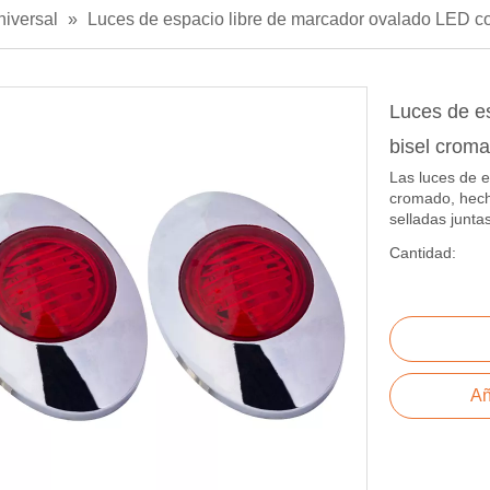
niversal
»
Luces de espacio libre de marcador ovalado LED c
Luces de e
bisel crom
Las luces de e
cromado, hech
selladas junta
Cantidad:
Añ