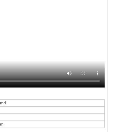
smd
mm