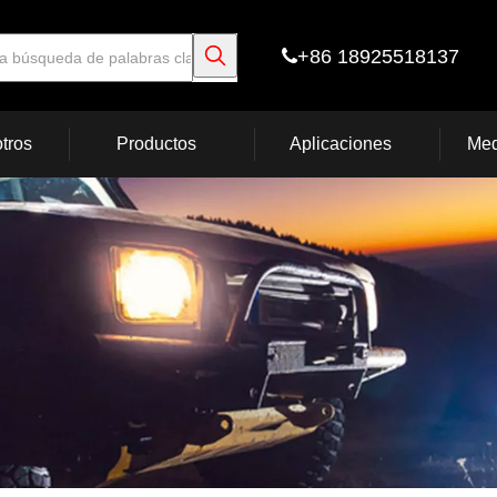
+86 18925518137

tros
Productos
Aplicaciones
Med