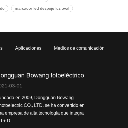
ado
marcador led despeje luz oval
os
Aplicaciones
Medios de comunicación
ongguan Bowang fotoeléctrico
021-03-01
undada en 2009, Dongguan Bowang
hotoelectric CO., LTD. se ha convertido en
na empresa de alta tecnología que integra
 I + D