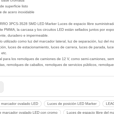
n base cromada
e superficie listo
 de acero inoxidable
RRO 3PCS-3528 SMD LED Marker Luces de espacio libre suministradas
nte PMMA, la carcasa y los circuitos LED están sellados juntos por exp
nte, duradero e impermeable.
do utilizado como luz del marcador lateral, luz de separación, luz del ma
ción, luces de estacionamiento, luces de carrera, luces de parada, luce
 etc.
al para los remolques de camiones de 12 V, como semi-camiones, semi
as, remolques de caballos, remolques de servicios públicos, remolques
:
e marcador ovalado LED
Luces de posición LED Marker
LEA
e marcador ovalado LED con cromo
Luces de espacio libre del 