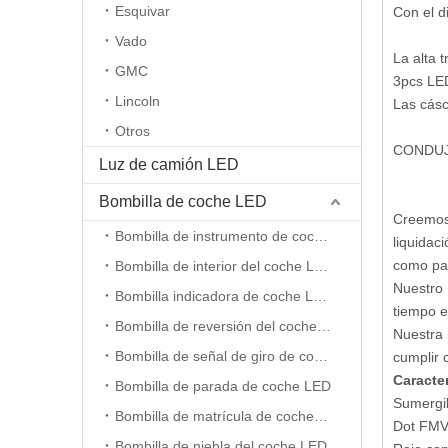
Esquivar
Con el d
Vado
La alta 
GMC
3pcs LED
Lincoln
Las cásc
Otros
CONDUJO
Luz de camión LED
Bombilla de coche LED
Creemos 
Bombilla de instrumento de coche LED
liquidac
como par
Bombilla de interior del coche LED
Nuestro 
Bombilla indicadora de coche LED
tiempo e
Bombilla de reversión del coche LED
Nuestra 
Bombilla de señal de giro de coche LED
cumplir 
Caracter
Bombilla de parada de coche LED
Sumergib
Bombilla de matrícula de coche LED
Dot FMV
Bombilla de niebla del coche LED