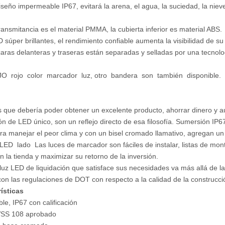
iseño impermeable IP67, evitará la arena, el agua, la suciedad, la nieve
transmitancia es el material PMMA, la cubierta inferior es material ABS.
 súper brillantes, el rendimiento confiable aumenta la visibilidad de su 
aras delanteras y traseras están separadas y selladas por una tecnolo
 rojo color marcador luz, otro bandera son también disponible.
que debería poder obtener un excelente producto, ahorrar dinero y aú
ión de LED único, son un reflejo directo de esa filosofía. Sumersión IP67
a manejar el peor clima y con un bisel cromado llamativo, agregan un p
LED lado Las luces de marcador son fáciles de instalar, listas de mon
n la tienda y maximizar su retorno de la inversión.
luz LED de liquidación que satisface sus necesidades va más allá de la 
con las regulaciones de DOT con respecto a la calidad de la construcción,
ísticas
le, IP67 con calificación
SS 108 aprobado