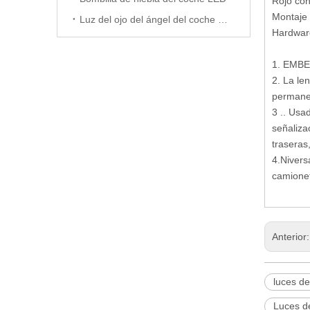
Rojo co
Montaje d
Luz del ojo del ángel del coche LED
Hardware
1. EMBE
2. La le
permane
3 .. Usa
señaliza
traseras,
4.Nivers
camionet
Anterior
luces d
Luces d