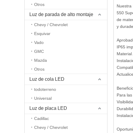
Otros
Nuestra 
550 Supe
Luz de parada de alto montaje
de mater
Chevy / Chevrolet
y durade
Esquivar
Aprobado
Vado
IP65 imp
GMC
Material 
Mazda
Instalac
Compatib
Otros
Actualic
Luz de cola LED
Benefici
todoterreno
Para las
Universal
Visibili
Luz de placa LED
Durabili
Instalac
Cadillac
Chevy / Chevrolet
Oportuni