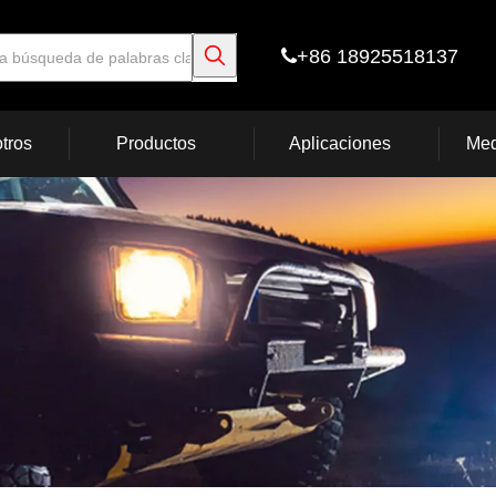
+86 18925518137

tros
Productos
Aplicaciones
Med