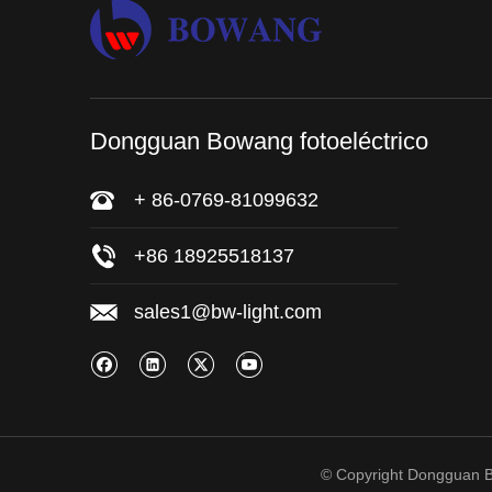
Dongguan Bowang fotoeléctrico
+ 86-0769-81099632
+86 18925518137
sales1@bw-light.com
© Copyright Dongguan B