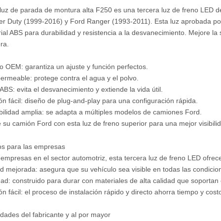
luz de parada de montura alta F250 es una tercera luz de freno LED d
r Duty (1999-2016) y Ford Ranger (1993-2011). Esta luz aprobada po
ial ABS para durabilidad y resistencia a la desvanecimiento. Mejore la 
ra.
 OEM: garantiza un ajuste y función perfectos.
ermeable: protege contra el agua y el polvo.
ABS: evita el desvanecimiento y extiende la vida útil.
ión fácil: diseño de plug-and-play para una configuración rápida.
ilidad amplia: se adapta a múltiples modelos de camiones Ford.
e su camión Ford con esta luz de freno superior para una mejor visibili
os para las empresas
 empresas en el sector automotriz, esta tercera luz de freno LED ofrec
dad mejorada: asegura que su vehículo sea visible en todas las condicio
dad: construido para durar con materiales de alta calidad que soportan 
ión fácil: el proceso de instalación rápido y directo ahorra tiempo y co
dades del fabricante y al por mayor