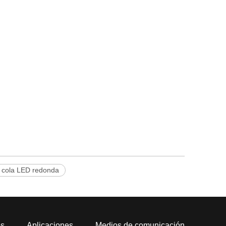
 cola LED redonda
os
Aplicaciones
Medios de comunicación