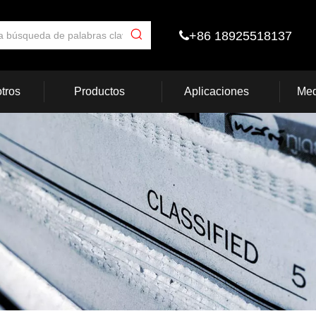
+86 18925518137

tros
Productos
Aplicaciones
Med