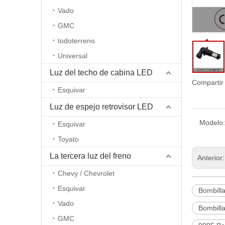
Vado
GMC
todoterreno
Universal
Luz del techo de cabina LED
Compartir
Esquivar
Luz de espejo retrovisor LED
Modelo:
Esquivar
Toyato
La tercera luz del freno
Anterior
Chevy / Chevrolet
Esquivar
Bombilla
Vado
Bombill
GMC