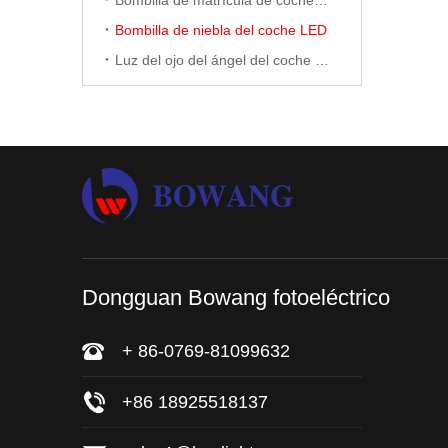
Bombilla de matrícula de coche LED
Bombilla de niebla del coche LED
Luz del ojo del ángel del coche LED
Dongguan Bowang fotoeléctrico
+ 86-0769-81099632
+86 18925518137