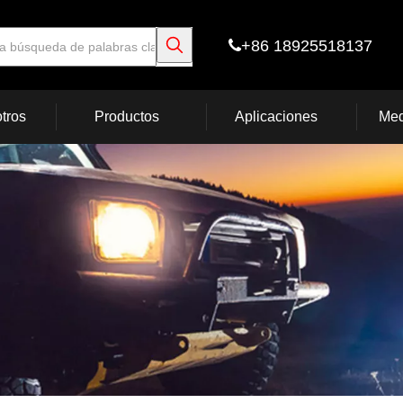
+86 18925518137

tros
Productos
Aplicaciones
Med