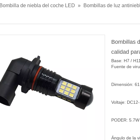
Bombilla de niebla del coche LED
»
Bombillas de luz antinie
Bombillas d
calidad pa
Base: H7 / H1
Fuente de vir
Dimensión: 6
Voltaje: DC12
PODER: 5.7W
Ángulo de la v