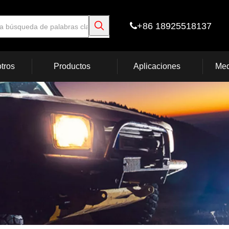
+86 18925518137

tros
Productos
Aplicaciones
Med