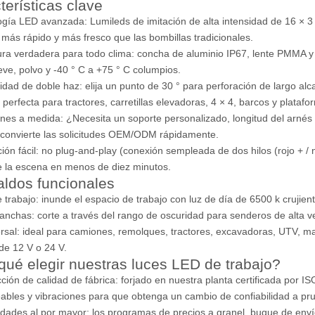
terísticas clave
ogía LED avanzada: Lumileds de imitación de alta intensidad de 16 × 3
, más rápido y más fresco que las bombillas tradicionales.
ra verdadera para todo clima: concha de aluminio IP67, lente PMMA y
nieve, polvo y -40 ° C a +75 ° C columpios.
ilidad de doble haz: elija un punto de 30 ° para perforación de largo al
 perfecta para tractores, carretillas elevadoras, 4 × 4, barcos y plata
ones a medida: ¿Necesita un soporte personalizado, longitud del arnés
 convierte las solicitudes OEM/ODM rápidamente.
ación fácil: no plug-and-play (conexión sempleada de dos hilos (rojo + /
 la escena en menos de diez minutos.
ldos funcionales
 trabajo: inunde el espacio de trabajo con luz de día de 6500 k crujient
nchas: corte a través del rango de oscuridad para senderos de alta ve
ersal: ideal para camiones, remolques, tractores, excavadoras, UTV, m
de 12 V o 24 V.
qué elegir nuestras luces LED de trabajo?
ción de calidad de fábrica: forjado en nuestra planta certificada por 
bles y vibraciones para que obtenga un cambio de confiabilidad a pr
dades al por mayor: los programas de precios a granel, buque de enví