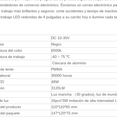
 vendedores de comercio electrónico. Envíenos un correo electrónico p
 trabajo más brillantes y seguros: corte accidentes y tiempo de inactivi
 trabajo LED redondas de 4 pulgadas a su carrito hoy e ilumine cada t
s
DC 10-30V
ase
Negro
ura del color
6500k
tura de trabajo
-40 ~ 75 ℃
Cáscara de aluminio
 de lente
PMMA
laboral
30000 horas
ED
48W
ión
3120LM
Luz mancha （30 grados), luz de inund
e luz
16pcs*3W imitación de alta intensidad 
del producto
110*110*65 mm
del paquete
147*120*75 mm