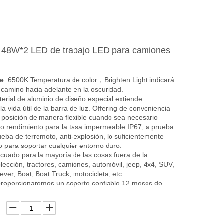
 48W*2 LED de trabajo LED para camiones
te
: 6500K Temperatura de color
Brighten Light indicará
，
 camino hacia adelante en la oscuridad.
terial de aluminio de diseño especial extiende
la vida útil de la barra de luz. Offering de conveniencia
a posición de manera flexible cuando sea necesario
lto rendimiento para la tasa impermeable IP67, a prueba
ueba de terremoto, anti-explosión, lo suficientemente
 para soportar cualquier entorno duro.
ecuado para la mayoría de las cosas fuera de la
olección, tractores, camiones, automóvil, jeep, 4x4, SUV,
ver, Boat, Boat Truck, motocicleta, etc.
proporcionaremos un soporte confiable 12 meses de