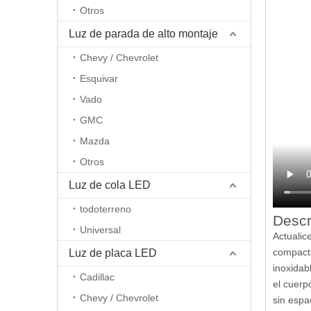
Otros
Luz de parada de alto montaje
Chevy / Chevrolet
Esquivar
Vado
GMC
Mazda
Otros
Luz de cola LED
todoterreno
Descr
Universal
Actualic
compacta
Luz de placa LED
inoxidab
Cadillac
el cuerp
Chevy / Chevrolet
sin espa