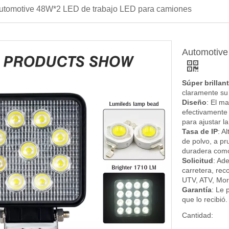
utomotive 48W*2 LED de trabajo LED para camiones
Automotive
Súper brillan
claramente su
Diseño
: El ma
efectivamente 
para ajustar l
Tasa de IP
: A
de polvo, a pr
duradera como
Solicitud
: Ad
carretera, rec
UTV, ATV, More
Garantía
: Le 
que lo recibió.
Cantidad: