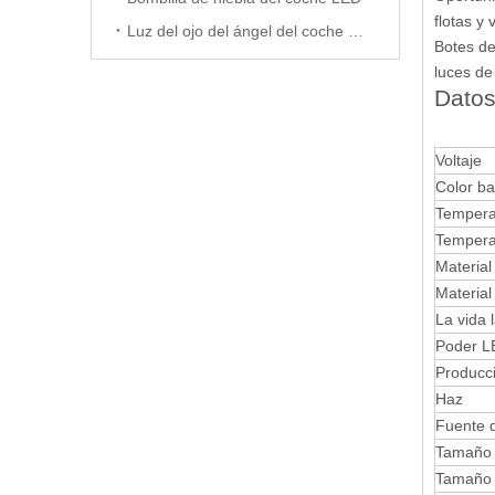
flotas y
Luz del ojo del ángel del coche LED
Botes de
luces de
Dato
Voltaje
Color b
Temperat
Tempera
Material
Material
La vida 
Poder L
Producc
Haz
Fuente d
Tamaño 
Tamaño 