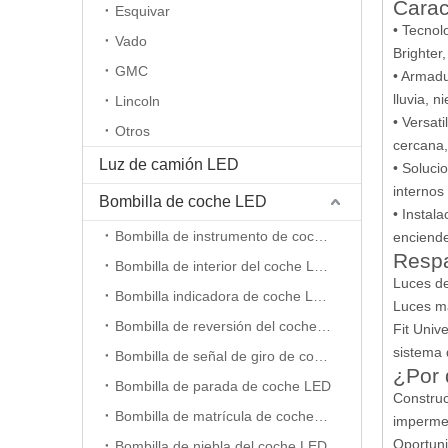
Carac
Esquivar
• Tecnol
Vado
Brighter
GMC
• Armadu
lluvia, 
Lincoln
• Versat
Otros
cercana,
Luz de camión LED
• Soluci
internos
Bombilla de coche LED
• Instal
Bombilla de instrumento de coche LED
enciende
Respa
Bombilla de interior del coche LED
Luces de
Bombilla indicadora de coche LED
Luces ma
Bombilla de reversión del coche LED
Fit Univ
sistema 
Bombilla de señal de giro de coche LED
¿Por 
Bombilla de parada de coche LED
Construc
Bombilla de matrícula de coche LED
impermea
Oportuni
Bombilla de niebla del coche LED