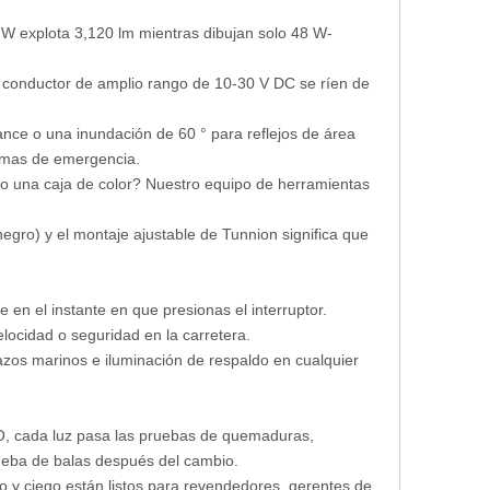
 W explota 3,120 lm mientras dibujan solo 48 W-
 conductor de amplio rango de 10-30 V DC se ríen de
cance o una inundación de 60 ° para reflejos de área
formas de emergencia.
 o una caja de color? Nuestro equipo de herramientas
 negro) y el montaje ajustable de Tunnion significa que
e en el instante en que presionas el interruptor.
locidad o seguridad en la carretera.
azos marinos e iluminación de respaldo en cualquier
ISO, cada luz pasa las pruebas de quemaduras,
ueba de balas después del cambio.
o y ciego están listos para revendedores, gerentes de