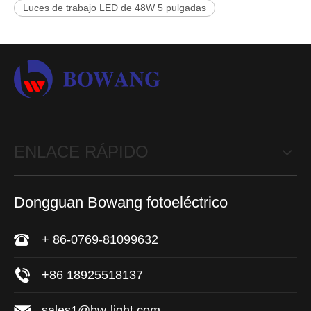
Luces de trabajo LED de 48W 5 pulgadas
ENLACE RÁPIDO
Dongguan Bowang fotoeléctrico
+ 86-0769-81099632
+86 18925518137
sales1@bw-light.com